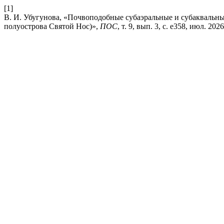
[1]
В. И. Убугунова, «Почвоподобные субаэральные и субаквальн
полуострова Святой Нос)»,
ПОС
, т. 9, вып. 3, с. e358, июл. 2026